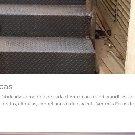
icas
abricadas a medida de cada cliente; con o sin barandillas, co
 rectas, elípticas, con rellanos o de caracol. Ver más Fotos de