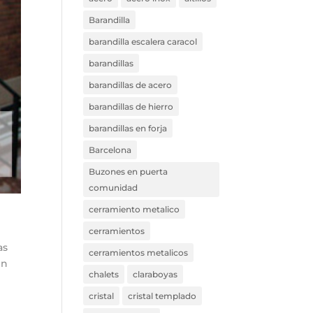
Barandilla
barandilla escalera caracol
barandillas
barandillas de acero
barandillas de hierro
barandillas en forja
Barcelona
Buzones en puerta
comunidad
cerramiento metalico
cerramientos
as
cerramientos metalicos
en
chalets
claraboyas
cristal
cristal templado