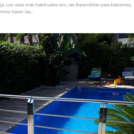
ja. Los usos más habituales son, las Barandillas para balcones,
mos hacer las...